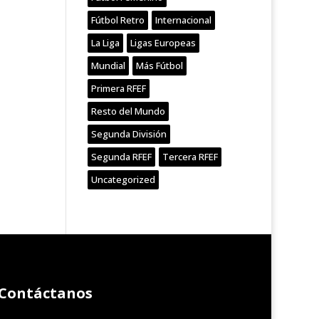
Fútbol Retro
Internacional
La Liga
Ligas Europeas
Mundial
Más Fútbol
Primera RFEF
Resto del Mundo
Segunda División
Segunda RFEF
Tercera RFEF
Uncategorized
Contáctanos