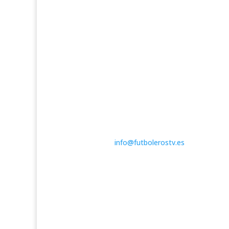
Todo el fútbol a un clic
Contáctanos:
info@futbolerostv.es