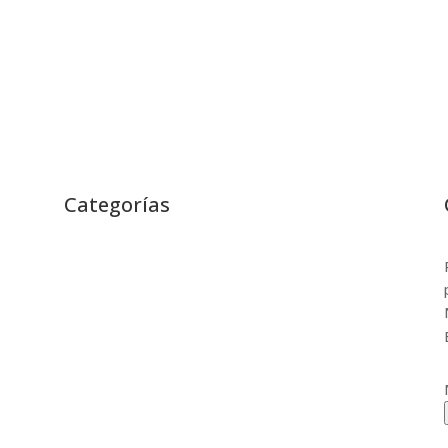
Categorías
Entrevistas
Fútbol Retro
Internacional
La Liga
Más Fútbol
Primera RFEF
Segunda División