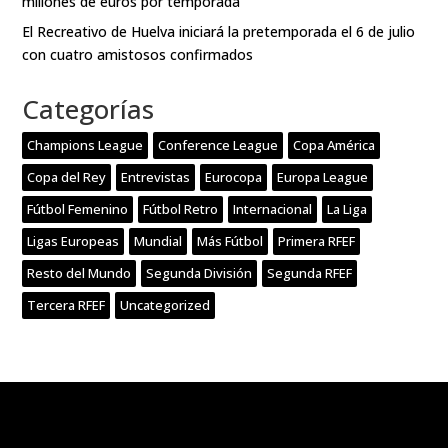
millones de euros por temporada
El Recreativo de Huelva iniciará la pretemporada el 6 de julio
con cuatro amistosos confirmados
Categorías
Champions League
Conference League
Copa América
Copa del Rey
Entrevistas
Eurocopa
Europa League
Fútbol Femenino
Fútbol Retro
Internacional
La Liga
Ligas Europeas
Mundial
Más Fútbol
Primera RFEF
Resto del Mundo
Segunda División
Segunda RFEF
Tercera RFEF
Uncategorized