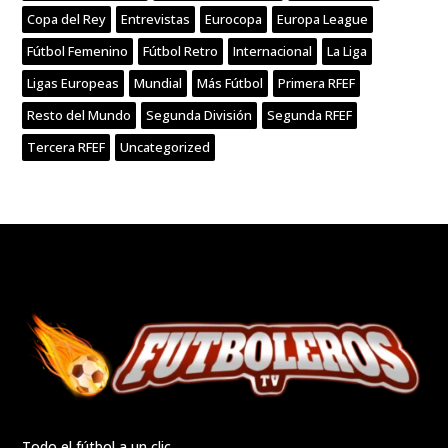
Copa del Rey
Entrevistas
Eurocopa
Europa League
Fútbol Femenino
Fútbol Retro
Internacional
La Liga
Ligas Europeas
Mundial
Más Fútbol
Primera RFEF
Resto del Mundo
Segunda División
Segunda RFEF
Tercera RFEF
Uncategorized
Todo el fútbol a un clic