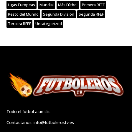
Ligas Europeas
Mundial
Más Fútbol
Primera RFEF
Resto del Mundo
Segunda División
Segunda RFEF
Tercera RFEF
Uncategorized
Todo el fútbol a un clic
Contáctanos:
info@futbolerostv.es