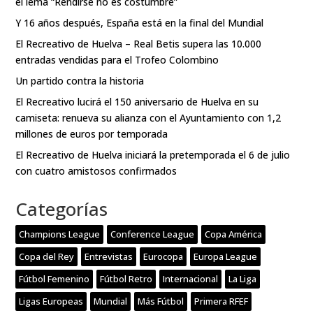
el lema “Rendirse no es costumbre”
Y 16 años después, España está en la final del Mundial
El Recreativo de Huelva – Real Betis supera las 10.000
entradas vendidas para el Trofeo Colombino
Un partido contra la historia
El Recreativo lucirá el 150 aniversario de Huelva en su
camiseta: renueva su alianza con el Ayuntamiento con 1,2
millones de euros por temporada
El Recreativo de Huelva iniciará la pretemporada el 6 de julio
con cuatro amistosos confirmados
Categorías
Champions League
Conference League
Copa América
Copa del Rey
Entrevistas
Eurocopa
Europa League
Fútbol Femenino
Fútbol Retro
Internacional
La Liga
Ligas Europeas
Mundial
Más Fútbol
Primera RFEF