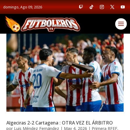
domingo, Ago 09, 2026
Algeciras 2-2 Cartagena : OTRA VEZ EL ÁRBITRO
por
Luis Méndez Fernández
|
May 4, 2026
|
Primera RFEF
,