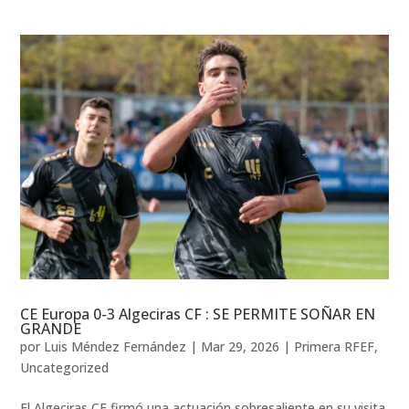
CE Europa 0-3 Algeciras CF : SE PERMITE SOÑAR EN
GRANDE
por
Luis Méndez Fernández
|
Mar 29, 2026
|
Primera RFEF
,
Uncategorized
El Algeciras CF firmó una actuación sobresaliente en su visita