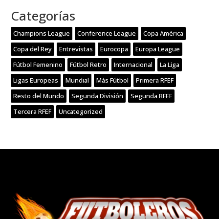
Categorías
Champions League
Conference League
Copa América
Copa del Rey
Entrevistas
Eurocopa
Europa League
Fútbol Femenino
Fútbol Retro
Internacional
La Liga
Ligas Europeas
Mundial
Más Fútbol
Primera RFEF
Resto del Mundo
Segunda División
Segunda RFEF
Tercera RFEF
Uncategorized