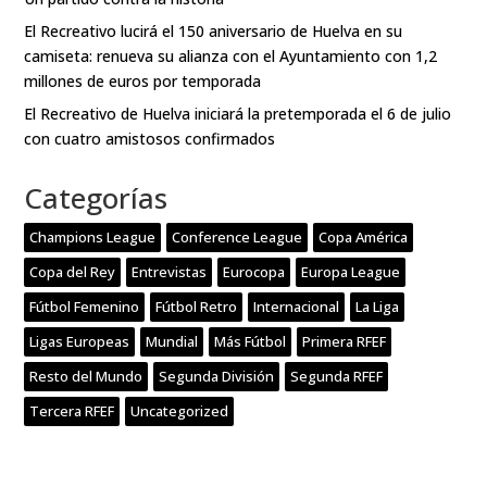
El Recreativo lucirá el 150 aniversario de Huelva en su
camiseta: renueva su alianza con el Ayuntamiento con 1,2
millones de euros por temporada
El Recreativo de Huelva iniciará la pretemporada el 6 de julio
con cuatro amistosos confirmados
Categorías
Champions League
Conference League
Copa América
Copa del Rey
Entrevistas
Eurocopa
Europa League
Fútbol Femenino
Fútbol Retro
Internacional
La Liga
Ligas Europeas
Mundial
Más Fútbol
Primera RFEF
Resto del Mundo
Segunda División
Segunda RFEF
Tercera RFEF
Uncategorized