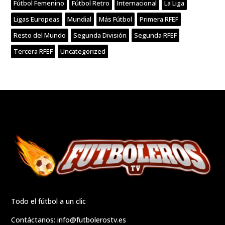
Fútbol Femenino
Fútbol Retro
Internacional
La Liga
Ligas Europeas
Mundial
Más Fútbol
Primera RFEF
Resto del Mundo
Segunda División
Segunda RFEF
Tercera RFEF
Uncategorized
Todo el fútbol a un clic
Contáctanos:
info@futbolerostv.es