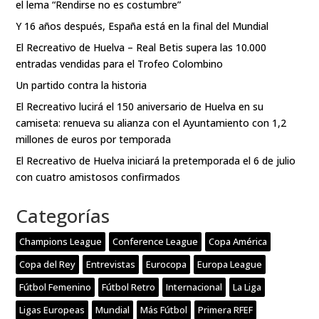
el lema “Rendirse no es costumbre”
Y 16 años después, España está en la final del Mundial
El Recreativo de Huelva – Real Betis supera las 10.000
entradas vendidas para el Trofeo Colombino
Un partido contra la historia
El Recreativo lucirá el 150 aniversario de Huelva en su
camiseta: renueva su alianza con el Ayuntamiento con 1,2
millones de euros por temporada
El Recreativo de Huelva iniciará la pretemporada el 6 de julio
con cuatro amistosos confirmados
Categorías
Champions League
Conference League
Copa América
Copa del Rey
Entrevistas
Eurocopa
Europa League
Fútbol Femenino
Fútbol Retro
Internacional
La Liga
Ligas Europeas
Mundial
Más Fútbol
Primera RFEF