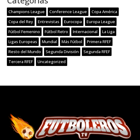
Categorías
Champions League
Conference League
Copa América
Copa del Rey
Entrevistas
Eurocopa
Europa League
Fútbol Femenino
Fútbol Retro
Internacional
La Liga
Ligas Europeas
Mundial
Más Fútbol
Primera RFEF
Resto del Mundo
Segunda División
Segunda RFEF
Tercera RFEF
Uncategorized