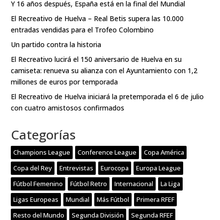
Y 16 años después, España está en la final del Mundial
El Recreativo de Huelva – Real Betis supera las 10.000
entradas vendidas para el Trofeo Colombino
Un partido contra la historia
El Recreativo lucirá el 150 aniversario de Huelva en su
camiseta: renueva su alianza con el Ayuntamiento con 1,2
millones de euros por temporada
El Recreativo de Huelva iniciará la pretemporada el 6 de julio
con cuatro amistosos confirmados
Categorías
Champions League
Conference League
Copa América
Copa del Rey
Entrevistas
Eurocopa
Europa League
Fútbol Femenino
Fútbol Retro
Internacional
La Liga
Ligas Europeas
Mundial
Más Fútbol
Primera RFEF
Resto del Mundo
Segunda División
Segunda RFEF