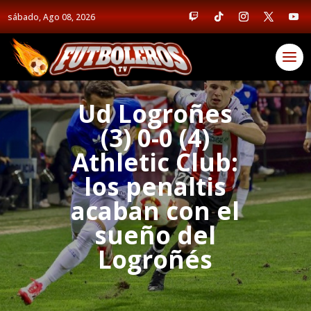
sábado, Ago 08, 2026
Ud Logroñes
(3) 0-0 (4)
Athletic Club:
los penaltis
acaban con el
sueño del
Logroñés