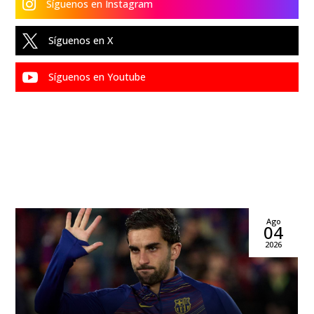

Síguenos en Instagram

Síguenos en X

Síguenos en Youtube
Ago
04
2026