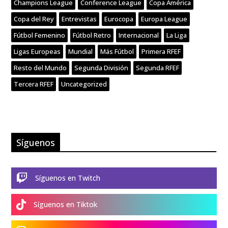
Champions League
Conference League
Copa América
Copa del Rey
Entrevistas
Eurocopa
Europa League
Fútbol Femenino
Fútbol Retro
Internacional
La Liga
Ligas Europeas
Mundial
Más Fútbol
Primera RFEF
Resto del Mundo
Segunda División
Segunda RFEF
Tercera RFEF
Uncategorized
Síguenos

Síguenos en Twitch

Síguenos en Tiktok