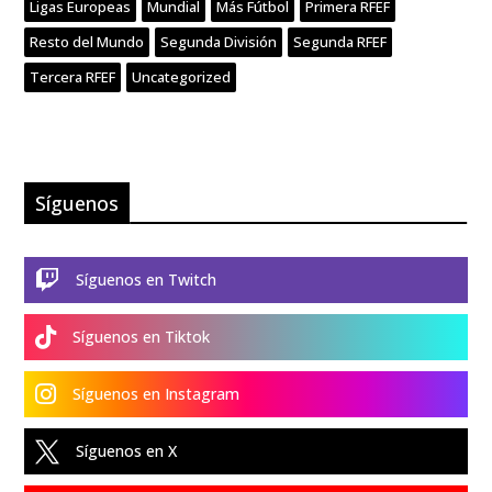
Ligas Europeas
Mundial
Más Fútbol
Primera RFEF
Resto del Mundo
Segunda División
Segunda RFEF
Tercera RFEF
Uncategorized
Síguenos

Síguenos en Twitch

Síguenos en Tiktok

Síguenos en Instagram

Síguenos en X