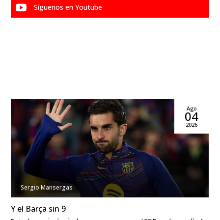

Síguenos en Youtube
Ago
04
2026
Sergio Mansergas
Y el Barça sin 9