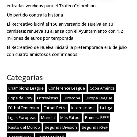
entradas vendidas para el Trofeo Colombino
Un partido contra la historia
El Recreativo lucirá el 150 aniversario de Huelva en su
camiseta: renueva su alianza con el Ayuntamiento con 1,2
millones de euros por temporada
El Recreativo de Huelva iniciará la pretemporada el 6 de julio
con cuatro amistosos confirmados
Categorías
Champions League
Conference League
Copa América
Copa del Rey
Entrevistas
Eurocopa
Europa League
Fútbol Femenino
Fútbol Retro
Internacional
La Liga
Ligas Europeas
Mundial
Más Fútbol
Primera RFEF
Resto del Mundo
Segunda División
Segunda RFEF