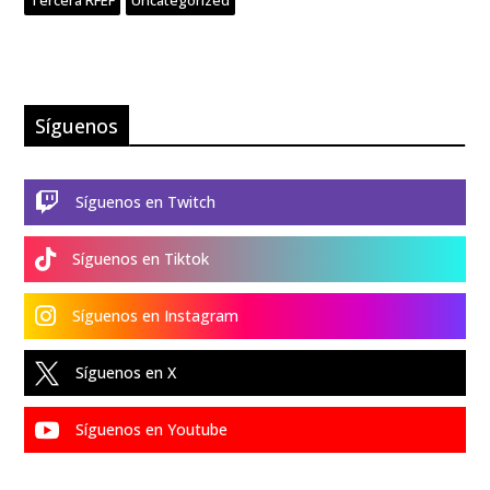
Tercera RFEF
Uncategorized
Síguenos

Síguenos en Twitch

Síguenos en Tiktok

Síguenos en Instagram

Síguenos en X

Síguenos en Youtube