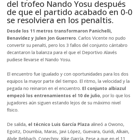
del trofeo Nando Yosu después
de que el partido acabado en 0-0
se resolviera en los penaltis.
Desde los 11 metros transformaron Panichelli,
Benavídez y Julen Jon Guerrero
. Carlos Vicente no pudo
convertir su penalti, pero los 3 fallos del conjunto cántabro
decantaron la balanza para el que el Deportivo Alavés
pudiese llevarse el Nando Yosu.
El encuentro fue igualado y con oportunidades para los dos
equipos la mayor parte del tiempo. El ritmo, la velocidad y la
pegada no reinaron en el encuentro.
El conjunto albiazul
empezó los entrenamientos el 10 de julio
, por lo que los
jugadores aún siguen estando lejos de su máximo nivel
físico.
De salida,
el técnico Luis García Plaza
alineó a Owono,
Egoitz, Doumbia, Maras, Javi López, Guevara, Guridi, Alkain,
Abde Rebbach, Conechny, Kike García. Pese a que en el 11