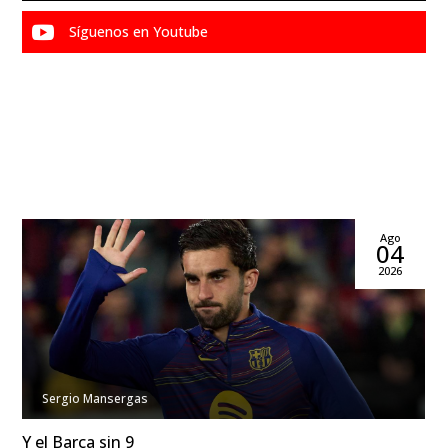

Síguenos en Youtube
Ago
04
2026
Sergio Mansergas
Y el Barça sin 9