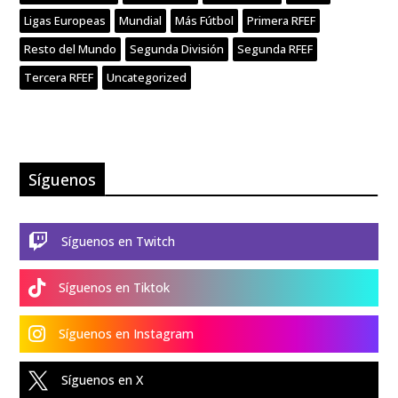
Ligas Europeas
Mundial
Más Fútbol
Primera RFEF
Resto del Mundo
Segunda División
Segunda RFEF
Tercera RFEF
Uncategorized
Síguenos

Síguenos en Twitch

Síguenos en Tiktok

Síguenos en Instagram

Síguenos en X