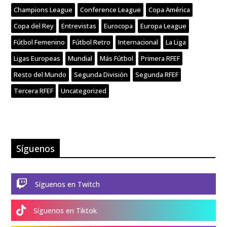
Champions League
Conference League
Copa América
Copa del Rey
Entrevistas
Eurocopa
Europa League
Fútbol Femenino
Fútbol Retro
Internacional
La Liga
Ligas Europeas
Mundial
Más Fútbol
Primera RFEF
Resto del Mundo
Segunda División
Segunda RFEF
Tercera RFEF
Uncategorized
Síguenos

Síguenos en Twitch

Síguenos en Tiktok