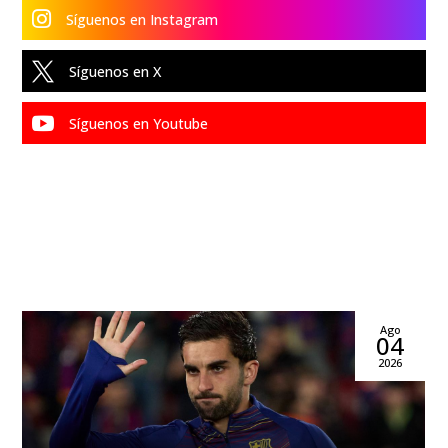

Síguenos en Instagram

Síguenos en X

Síguenos en Youtube
Ago
04
2026