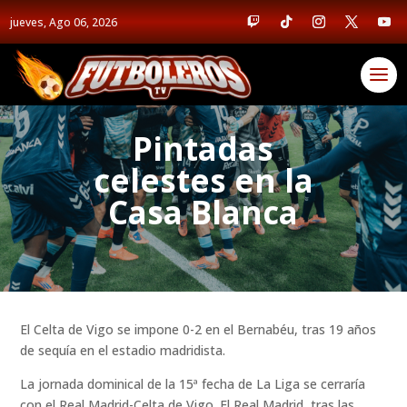
jueves, Ago 06, 2026
Pintadas
celestes en la
Casa Blanca
El Celta de Vigo se impone 0-2 en el Bernabéu, tras 19 años
de sequía en el estadio madridista.
La jornada dominical de la 15ª fecha de La Liga se cerraría
con el Real Madrid-Celta de Vigo. El Real Madrid, tras las