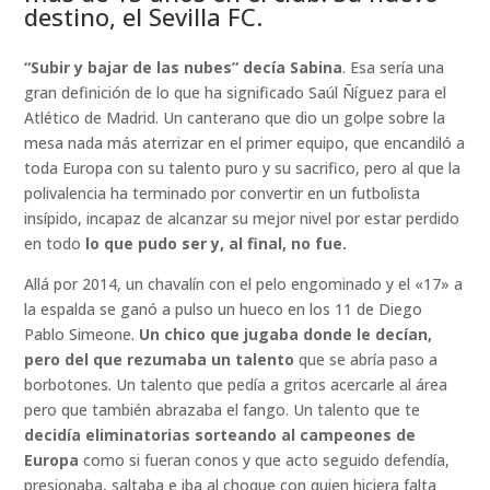
destino, el Sevilla FC.
“Subir y bajar de las nubes” decía Sabina
. Esa sería una
gran definición de lo que ha significado Saúl Ñíguez para el
Atlético de Madrid. Un canterano que dio un golpe sobre la
mesa nada más aterrizar en el primer equipo, que encandiló a
toda Europa con su talento puro y su sacrifico, pero al que la
polivalencia ha terminado por convertir en un futbolista
insípido, incapaz de alcanzar su mejor nivel por estar perdido
en todo
lo que pudo ser y, al final, no fue.
Allá por 2014, un chavalín con el pelo engominado y el «17» a
la espalda se ganó a pulso un hueco en los 11 de Diego
Pablo Simeone.
Un chico que jugaba donde le decían,
pero del que rezumaba un talento
que se abría paso a
borbotones. Un talento que pedía a gritos acercarle al área
pero que también abrazaba el fango. Un talento que te
decidía eliminatorias sorteando al campeones de
Europa
como si fueran conos y que acto seguido defendía,
presionaba, saltaba e iba al choque con quien hiciera falta