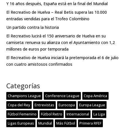
Y 16 años después, España está en la final del Mundial
El Recreativo de Huelva – Real Betis supera las 10.000
entradas vendidas para el Trofeo Colombino
Un partido contra la historia
El Recreativo lucirá el 150 aniversario de Huelva en su
camiseta: renueva su alianza con el Ayuntamiento con 1,2
millones de euros por temporada
El Recreativo de Huelva iniciará la pretemporada el 6 de julio
con cuatro amistosos confirmados
Categorías
Champions League
Conference League
Copa América
Copa del Rey
Entrevistas
Eurocopa
Europa League
Fútbol Femenino
Fútbol Retro
Internacional
La Liga
Ligas Europeas
Mundial
Más Fútbol
Primera RFEF