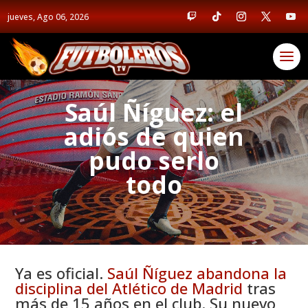
jueves, Ago 06, 2026
Saúl Ñíguez: el
adiós de quien
pudo serlo
todo
Ya es oficial.
Saúl Ñíguez abandona la
disciplina del Atlético de Madrid
tras
más de 15 años en el club. Su nuevo