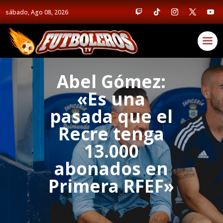
sábado, Ago 08, 2026
Abel Gómez:
«Es una
pasada que el
Recre tenga
13.000
abonados en
Primera RFEF»