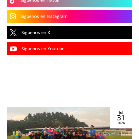

Síguenos en Tiktok

Síguenos en Instagram

Síguenos en X

Síguenos en Youtube
Jul
31
2026