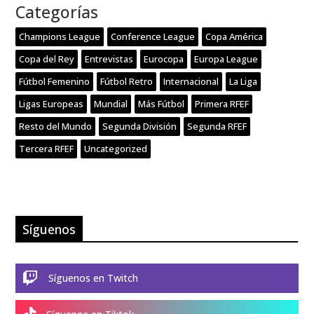
Categorías
Champions League
Conference League
Copa América
Copa del Rey
Entrevistas
Eurocopa
Europa League
Fútbol Femenino
Fútbol Retro
Internacional
La Liga
Ligas Europeas
Mundial
Más Fútbol
Primera RFEF
Resto del Mundo
Segunda División
Segunda RFEF
Tercera RFEF
Uncategorized
Síguenos

Síguenos en Twitch