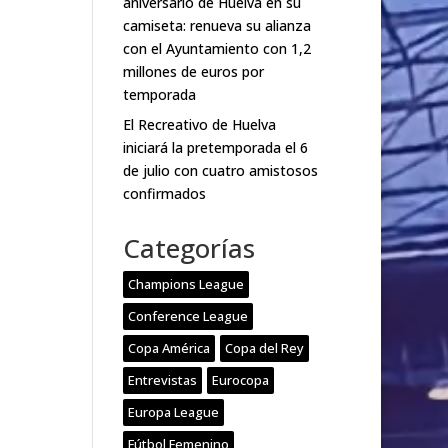
aniversario de Huelva en su
camiseta: renueva su alianza
con el Ayuntamiento con 1,2
millones de euros por
temporada
El Recreativo de Huelva
iniciará la pretemporada el 6
de julio con cuatro amistosos
confirmados
Categorías
Champions League
Conference League
Copa América
Copa del Rey
Entrevistas
Eurocopa
Europa League
Fútbol Femenino