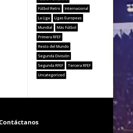
Fútbol Retro
Internacional
La Liga
Ligas Europeas
Mundial
Más Fútbol
Primera RFEF
Resto del Mundo
Segunda División
Segunda RFEF
Tercera RFEF
Uncategorized
Contáctanos