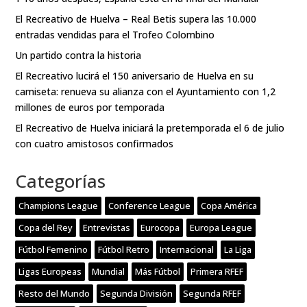
El Recreativo de Huelva – Real Betis supera las 10.000
entradas vendidas para el Trofeo Colombino
Un partido contra la historia
El Recreativo lucirá el 150 aniversario de Huelva en su
camiseta: renueva su alianza con el Ayuntamiento con 1,2
millones de euros por temporada
El Recreativo de Huelva iniciará la pretemporada el 6 de julio
con cuatro amistosos confirmados
Categorías
Champions League
Conference League
Copa América
Copa del Rey
Entrevistas
Eurocopa
Europa League
Fútbol Femenino
Fútbol Retro
Internacional
La Liga
Ligas Europeas
Mundial
Más Fútbol
Primera RFEF
Resto del Mundo
Segunda División
Segunda RFEF