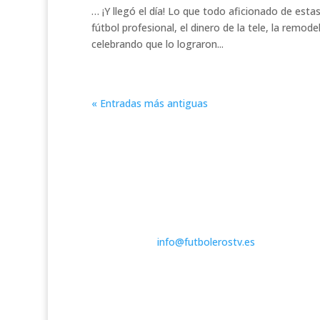
… ¡Y llegó el día! Lo que todo aficionado de esta
fútbol profesional, el dinero de la tele, la remo
celebrando que lo lograron...
« Entradas más antiguas
Todo el fútbol a un clic
Contáctanos:
info@futbolerostv.es