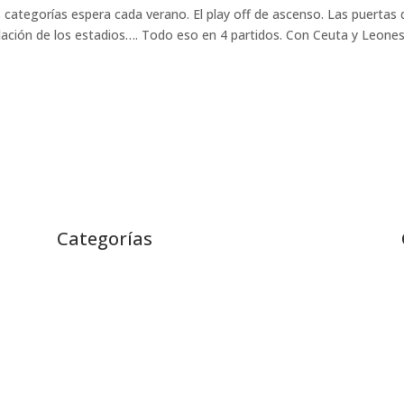
s categorías espera cada verano. El play off de ascenso. Las puertas 
delación de los estadios…. Todo eso en 4 partidos. Con Ceuta y Leone
Categorías
Entrevistas
Fútbol Retro
Internacional
La Liga
Más Fútbol