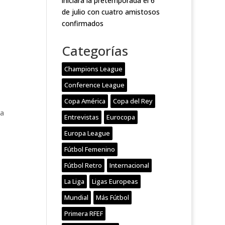
iniciará la pretemporada el 6
de julio con cuatro amistosos
confirmados
Categorías
a
Champions League
Conference League
Copa América
Copa del Rey
 a
Entrevistas
Eurocopa
Europa League
Fútbol Femenino
Fútbol Retro
Internacional
La Liga
Ligas Europeas
Mundial
Más Fútbol
Primera RFEF