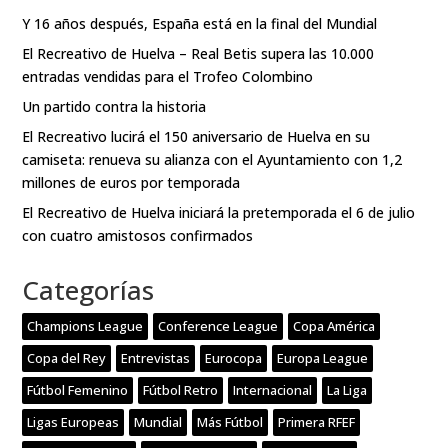
Y 16 años después, España está en la final del Mundial
El Recreativo de Huelva – Real Betis supera las 10.000
entradas vendidas para el Trofeo Colombino
Un partido contra la historia
El Recreativo lucirá el 150 aniversario de Huelva en su
camiseta: renueva su alianza con el Ayuntamiento con 1,2
millones de euros por temporada
El Recreativo de Huelva iniciará la pretemporada el 6 de julio
con cuatro amistosos confirmados
Categorías
Champions League
Conference League
Copa América
Copa del Rey
Entrevistas
Eurocopa
Europa League
Fútbol Femenino
Fútbol Retro
Internacional
La Liga
Ligas Europeas
Mundial
Más Fútbol
Primera RFEF