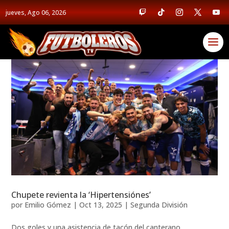
jueves, Ago 06, 2026
Chupete revienta la ‘Hipertensiónes’
por
Emilio Gómez
|
Oct 13, 2025
|
Segunda División
Dos goles y una asistencia de tacón del canterano