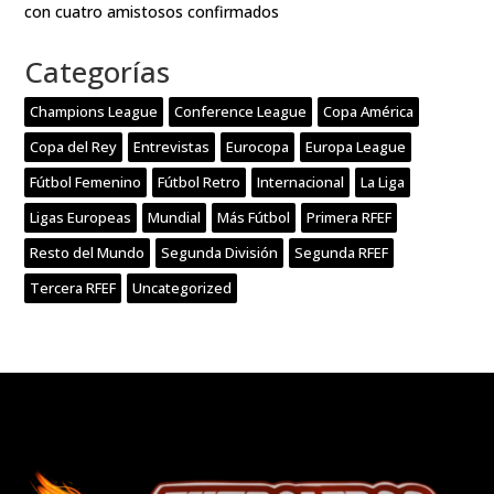
con cuatro amistosos confirmados
Categorías
Champions League
Conference League
Copa América
Copa del Rey
Entrevistas
Eurocopa
Europa League
Fútbol Femenino
Fútbol Retro
Internacional
La Liga
Ligas Europeas
Mundial
Más Fútbol
Primera RFEF
Resto del Mundo
Segunda División
Segunda RFEF
Tercera RFEF
Uncategorized