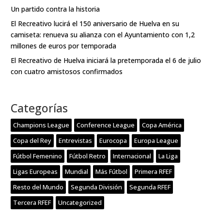
Un partido contra la historia
El Recreativo lucirá el 150 aniversario de Huelva en su
camiseta: renueva su alianza con el Ayuntamiento con 1,2
millones de euros por temporada
El Recreativo de Huelva iniciará la pretemporada el 6 de julio
con cuatro amistosos confirmados
Categorías
Champions League
Conference League
Copa América
Copa del Rey
Entrevistas
Eurocopa
Europa League
Fútbol Femenino
Fútbol Retro
Internacional
La Liga
Ligas Europeas
Mundial
Más Fútbol
Primera RFEF
Resto del Mundo
Segunda División
Segunda RFEF
Tercera RFEF
Uncategorized