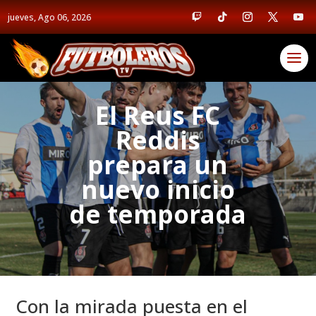
jueves, Ago 06, 2026
El Reus FC
Reddis
prepara un
nuevo inicio
de temporada
Con la mirada puesta en el