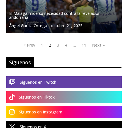
El Málaga mide su necesidad contra la revelación
andorrana
Ángel García Ortega -
octubre 21, 2025
« Prev
1
2
3
4
…
11
Next »
Síguenos

Síguenos en Twitch

Síguenos en Tiktok

Síguenos en Instagram

Síguenos en X