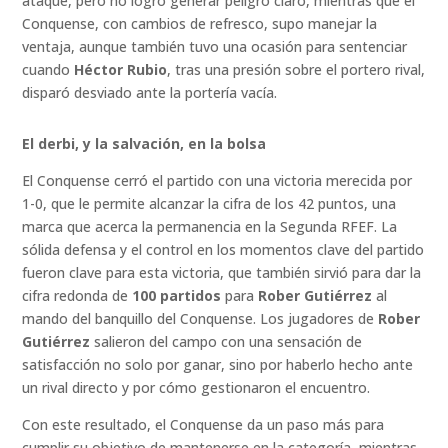
ataque, pero no logró generar peligro claro, mientras que el
Conquense, con cambios de refresco, supo manejar la
ventaja, aunque también tuvo una ocasión para sentenciar
cuando
Héctor Rubio
, tras una presión sobre el portero rival,
disparó desviado ante la portería vacía.
El derbi, y la salvación, en la bolsa
El Conquense cerró el partido con una victoria merecida por
1-0, que le permite alcanzar la cifra de los 42 puntos, una
marca que acerca la permanencia en la Segunda RFEF. La
sólida defensa y el control en los momentos clave del partido
fueron clave para esta victoria, que también sirvió para dar la
cifra redonda de
100 partidos
para
Rober Gutiérrez
al
mando del banquillo del Conquense. Los jugadores de
Rober
Gutiérrez
salieron del campo con una sensación de
satisfacción no solo por ganar, sino por haberlo hecho ante
un rival directo y por cómo gestionaron el encuentro.
Con este resultado, el Conquense da un paso más para
cumplir su objetivo de mantenerse en la categoría, mientras