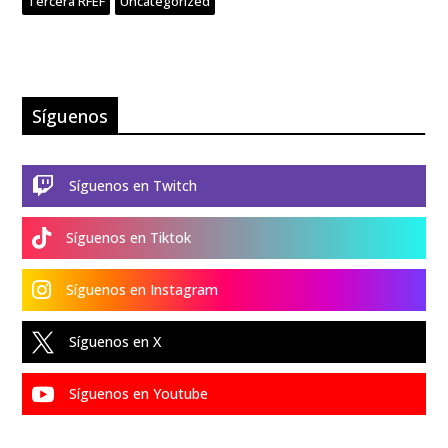
Tercera RFEF
Uncategorized
Síguenos

Síguenos en Twitch

Síguenos en Tiktok

Síguenos en Instagram

Síguenos en X

Síguenos en Youtube