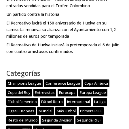
entradas vendidas para el Trofeo Colombino
Un partido contra la historia
El Recreativo lucirá el 150 aniversario de Huelva en su
camiseta: renueva su alianza con el Ayuntamiento con 1,2
millones de euros por temporada
El Recreativo de Huelva iniciará la pretemporada el 6 de julio
con cuatro amistosos confirmados
Categorías
Champions League
Conference League
Copa América
Copa del Rey
Entrevistas
Eurocopa
Europa League
Fútbol Femenino
Fútbol Retro
Internacional
La Liga
Ligas Europeas
Mundial
Más Fútbol
Primera RFEF
Resto del Mundo
Segunda División
Segunda RFEF