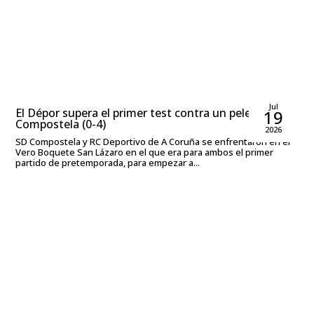
Rubén García Rodríguez
Jul
El Dépor supera el primer test contra un peleón
19
Compostela (0-4)
2026
SD Compostela y RC Deportivo de A Coruña se enfrentaron en el
Vero Boquete San Lázaro en el que era para ambos el primer
partido de pretemporada, para empezar a...